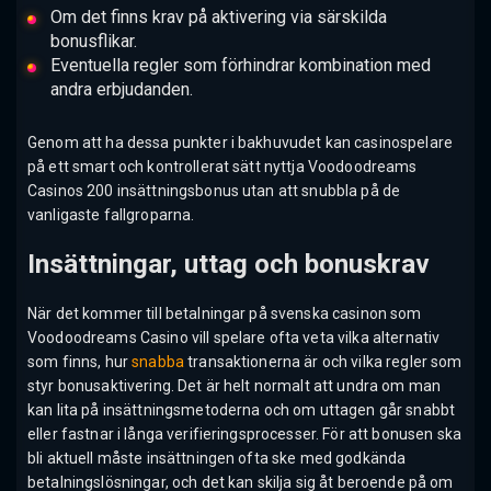
Om det finns krav på aktivering via särskilda
bonusflikar.
Eventuella regler som förhindrar kombination med
andra erbjudanden.
Genom att ha dessa punkter i bakhuvudet kan casinospelare
på ett smart och kontrollerat sätt nyttja Voodoodreams
Casinos 200 insättningsbonus utan att snubbla på de
vanligaste fallgroparna.
Insättningar, uttag och bonuskrav
När det kommer till betalningar på svenska casinon som
Voodoodreams Casino vill spelare ofta veta vilka alternativ
som finns, hur
snabba
transaktionerna är och vilka regler som
styr bonusaktivering. Det är helt normalt att undra om man
kan lita på insättningsmetoderna och om uttagen går snabbt
eller fastnar i långa verifieringsprocesser. För att bonusen ska
bli aktuell måste insättningen ofta ske med godkända
betalningslösningar, och det kan skilja sig åt beroende på om