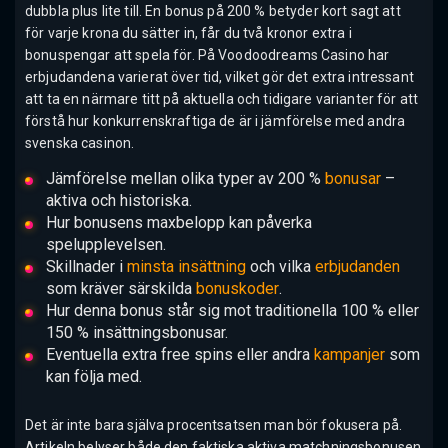
dubbla plus lite till. En bonus på 200 % betyder kort sagt att
för varje krona du sätter in, får du två kronor extra i
bonuspengar att spela för. På Voodoodreams Casino har
erbjudandena varierat över tid, vilket gör det extra intressant
att ta en närmare titt på aktuella och tidigare varianter för att
förstå hur konkurrenskraftiga de är i jämförelse med andra
svenska casinon.
Jämförelse mellan olika typer av 200 %
bonusar
–
aktiva och historiska.
Hur bonusens maxbelopp kan påverka
spelupplevelsen.
Skillnader i
minsta insättning
och vilka
erbjudanden
som kräver särskilda
bonuskoder
.
Hur denna bonus står sig mot traditionella 100 % eller
150 % insättningsbonusar.
Eventuella extra free spins eller andra
kampanjer
som
kan följa med.
Det är inte bara själva procentsatsen man bör fokusera på.
Artikeln belyser både den faktiska aktiva matchningsbonusen