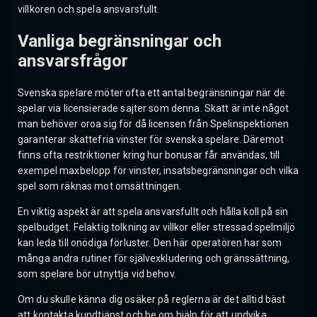
villkoren och spela ansvarsfullt.
Vanliga begränsningar och
ansvarsfrågor
Svenska spelare möter ofta ett antal begränsningar när de
spelar via licensierade sajter som denna. Skatt är inte något
man behöver oroa sig för då licensen från Spelinspektionen
garanterar skattefria vinster för svenska spelare. Däremot
finns ofta restriktioner kring hur bonusar får användas, till
exempel maxbelopp för vinster, insatsbegränsningar och vilka
spel som räknas mot omsättningen.
En viktig aspekt är att spela ansvarsfullt och hålla koll på sin
spelbudget. Felaktig tolkning av villkor eller stressad spelmiljö
kan leda till onödiga förluster. Den här operatören har som
många andra rutiner för självexkludering och gränssättning,
som spelare bör utnyttja vid behov.
Om du skulle känna dig osäker på reglerna är det alltid bäst
att kontakta kundtjänst och be om hjälp för att undvika