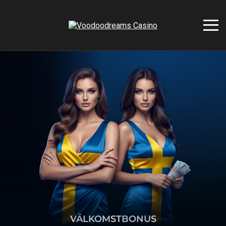
VÄLKOMSTBONUS