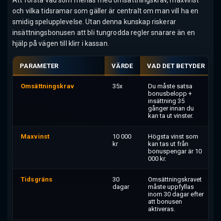
Att förstå vad som menas med omsättningskrav, maxvinst
och vilka tidsramar som gäller är centralt om man vill ha en
smidig spelupplevelse. Utan denna kunskap riskerar
insättningsbonusen att bli tungrodda regler snarare än en
hjälp på vägen till klirr i kassan.
PARAMETER
VÄRDE
VAD DET BETYDER
Omsättningskrav
35x
Du måste satsa
bonusbelopp +
insättning 35
gånger innan du
kan ta ut vinster.
Maxvinst
10 000
Högsta vinst som
kr
kan tas ut från
bonuspengar är 10
000 kr.
Tidsgräns
30
Omsättningskravet
dagar
måste uppfyllas
inom 30 dagar efter
att bonusen
aktiveras.