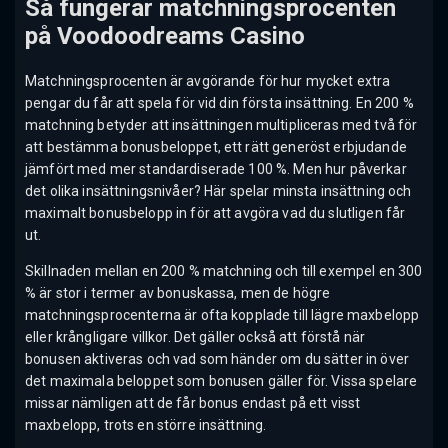
Så fungerar matchningsprocenten
på Voodoodreams Casino
Matchningsprocenten är avgörande för hur mycket extra
pengar du får att spela för vid din första insättning. En 200 %
matchning betyder att insättningen multipliceras med två för
att bestämma bonusbeloppet, ett rätt generöst erbjudande
jämfört med mer standardiserade 100 %. Men hur påverkar
det olika insättningsnivåer? Här spelar minsta insättning och
maximalt bonusbelopp in för att avgöra vad du slutligen får
ut.
Skillnaden mellan en 200 % matchning och till exempel en 300
% är stor i termer av bonuskassa, men de högre
matchningsprocenterna är ofta kopplade till lägre maxbelopp
eller krångligare villkor. Det gäller också att förstå när
bonusen aktiveras och vad som händer om du sätter in över
det maximala beloppet som bonusen gäller för. Vissa spelare
missar nämligen att de får bonus endast på ett visst
maxbelopp, trots en större insättning.