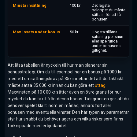
Minsta insättning
100 kr
Det lägsta
beloppet du måste
sätta in för att få
bonusen.
Max insats under bonus
50 kr
Högsta tillåtna
satsning per snurr
eller spelrunda
under bonusens
giltighet.
Att läsa tabellen är nyckeln till hur man planerar sin
bonusstrategi. Om du till exempel har en bonus på 1000 kr
med ett omsättningskrav på 35x innebär det att du faktiskt
måste satsa 35 000 kr innan du kan göra ett
uttag
.
Maxvinsten på 10 000 kr sätter även en övre gräns för hur
mycket du kan ta ut från denna bonus. Tidsgränsen gör att du
behöver spelet klart inom en månad, annars förfaller
bonusen med eventuella vinster. Den här typen av parametrar
styr hur snabbt du behöver agera och vilka risker som finns
förknippade med erbjudandet.