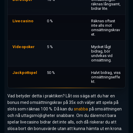
räknas långsamt,
bidrar lite.
Livecasino
0 %
Räknas oftast
inte alls mot
omsättningskrav
et.
Videopoker
5 %
Mycket lågt
bidrag, bör
undvikas vid
omsättning.
Jackpottspel
50 %
Halvt bidrag, viss
omsättningseffe
kt.
Vad betyder detta i praktiken? Låt oss säga att du har en
bonus med omsättningskrav på 35x och väljer att spela på
slots som räknas 100 %. Då kan du
snabba
på omsättningen
och nå uttagsmöjligheter snabbare. Om du däremot bara
spelar livecasino bidrar det inte alls, och då riskerar du att
slösa bort din bonusvärde utan att kunna hämta ut en krona.