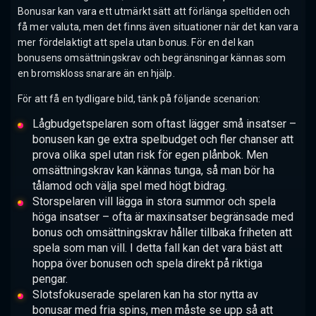
Bonusar kan vara ett utmärkt sätt att förlänga speltiden och
få mer valuta, men det finns även situationer när det kan vara
mer fördelaktigt att spela utan bonus. För en del kan
bonusens omsättningskrav och begränsningar kännas som
en bromskloss snarare än en hjälp.
För att få en tydligare bild, tänk på följande scenarion:
Lågbudgetspelaren som oftast lägger små insatser –
bonusen kan ge extra spelbudget och fler chanser att
prova olika spel utan risk för egen plånbok. Men
omsättningskrav kan kännas tunga, så man bör ha
tålamod och välja spel med högt bidrag.
Storspelaren vill lägga in stora summor och spela
höga insatser – ofta är maxinsatser begränsade med
bonus och omsättningskrav håller tillbaka friheten att
spela som man vill. I detta fall kan det vara bäst att
hoppa över bonusen och spela direkt på riktiga
pengar.
Slotsfokuserade spelaren kan ha stor nytta av
bonusar med fria spins, men måste se upp så att