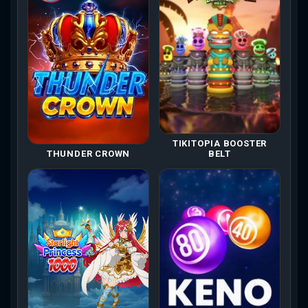
TIKITOPIA BOOSTER
BELT
THUNDER CROWN