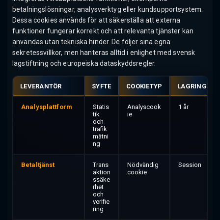
betalningslösningar, analysverktyg eller kundsupportsystem.
Dessa cookies används för att säkerställa att externa
funktioner fungerar korrekt och att relevanta tjänster kan
användas utan tekniska hinder. De följer sina egna
sekretessvillkor, men hanteras alltid i enlighet med svensk
lagstiftning och europeiska dataskyddsregler.
LEVERANTÖR
SYFTE
COOKIETYP
LAGRINGSTI
Analysplattform
Statis
Analyscook
1 år
tik
ie
och
trafik
mätni
ng
Betaltjänst
Trans
Nödvändig
Session
aktion
cookie
ssäke
rhet
och
verifie
ring