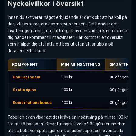
Nyckelvillkor i översikt
Innan du aktiverar något erbjudande är det klokt att ha koll på
de viktigaste reglerna som styr bonusen. Det handlar om
insättningsgränser, omsättningskrav och vad du kan förvänta
dig när det kommer till maxvinster. Här kommer en översikt
som hjälper dig att fatta ett beslut utan att snubbla på
detaljer i efterhand.
KOMPONENT
MINIMIINSÄTTNING
OMSÄTTNING
Bonusprocent
100 kr
30 gånger
Gratis spins
100 kr
30 gånger (vins
Kombinationsbonus
100 kr
30 gånger
Tabellen ovan visar att det krävs en insättning på minst 100 kr
för att få bonusen. Omsättningskravet på 30 gånger innebär
att du behöver spela igenom bonusbeloppet och eventuella