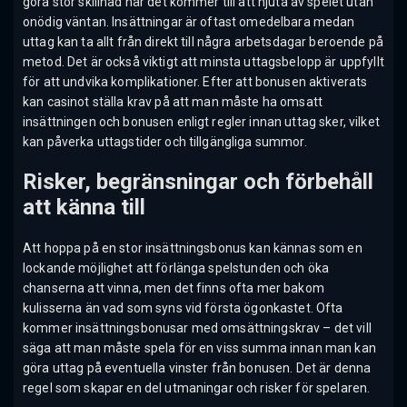
göra stor skillnad när det kommer till att njuta av spelet utan
onödig väntan. Insättningar är oftast omedelbara medan
uttag kan ta allt från direkt till några arbetsdagar beroende på
metod. Det är också viktigt att minsta uttagsbelopp är uppfyllt
för att undvika komplikationer. Efter att bonusen aktiverats
kan casinot ställa krav på att man måste ha omsatt
insättningen och bonusen enligt regler innan uttag sker, vilket
kan påverka uttagstider och tillgängliga summor.
Risker, begränsningar och förbehåll
att känna till
Att hoppa på en stor insättningsbonus kan kännas som en
lockande möjlighet att förlänga spelstunden och öka
chanserna att vinna, men det finns ofta mer bakom
kulisserna än vad som syns vid första ögonkastet. Ofta
kommer insättningsbonusar med omsättningskrav – det vill
säga att man måste spela för en viss summa innan man kan
göra uttag på eventuella vinster från bonusen. Det är denna
regel som skapar en del utmaningar och risker för spelaren.