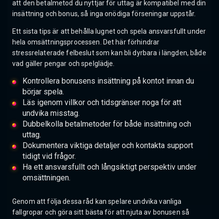
att den betalmetod du nyttjar för uttag är kompatibel med din
insättning och bonus, så inga onödiga förseningar uppstår.
Ett sista tips är att behålla lugnet och spela ansvarsfullt under
hela omsättningsprocessen. Det här förhindrar
stressrelaterade felbeslut som kan bli dyrbara i längden, både
vad gäller pengar och spelglädje.
Kontrollera bonusens insättning på kontot innan du
börjar spela.
Läs igenom villkor och tidsgränser noga för att
undvika misstag.
Dubbelkolla betalmetoder för både insättning och
uttag.
Dokumentera viktiga detaljer och kontakta support
tidigt vid frågor.
Ha ett ansvarsfullt och långsiktigt perspektiv under
omsättningen.
Genom att följa dessa råd kan spelare undvika vanliga
fallgropar och göra sitt bästa för att njuta av bonusen så