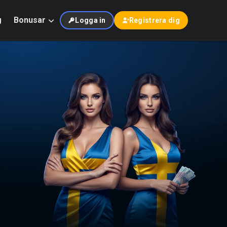
g
Bonusar
Logga in
Registrera dig