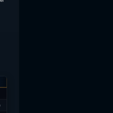
der
s