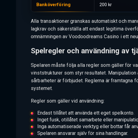
Banköverföring
200 kr
Alla transaktioner granskas automatiskt och manuel
lagkrav och säkerställa att endast legitima öve
omnämningen av Voodoodreams Casino i ett neu
Spelregler och användning av tj
Spelaren måste följa alla regler som gäller för va
vinststrukturer som styr resultatet. Manipulation 
sårbarheter är förbjudet. Reglerna är framtagna 
systemet.
Regler som gäller vid användning:
Endast tillåtet att använda ett eget spelkonto.
Inget fusk, otillåtet samarbete eller manipulatio
Inga automatiserade verktyg eller bottar får an
Spelaren ansvarar själv för sina handlingar.