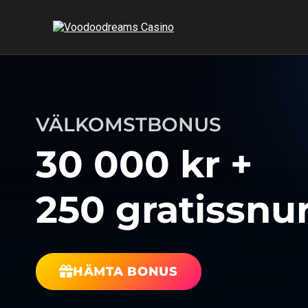
VÄLKOMSTBONUS
30 000 kr +
250 gratissnu
HÄMTA BONUS