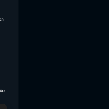
och
föra