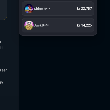
S
kr 22,600
Nina V***
kr 22,757
Chloe R***
m
tt
esser
av