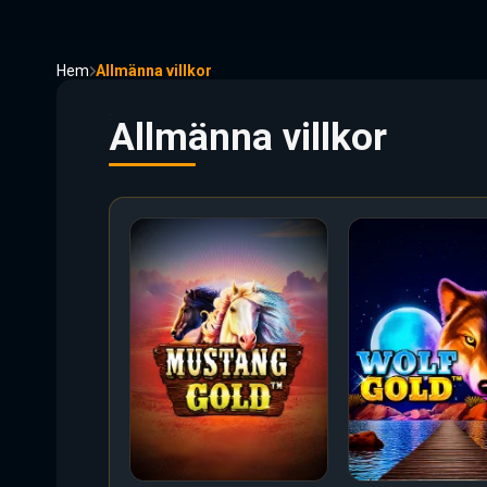
Hem
Allmänna villkor
Allmänna villkor