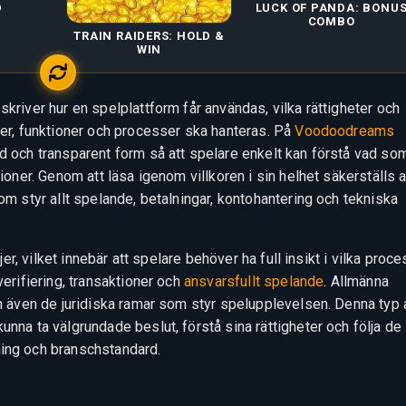
D
LUCK OF PANDA: BONU
COMBO
TRAIN RAIDERS: HOLD &
WIN
skriver hur en spelplattform får användas, vilka rättigheter och
ner, funktioner och processer ska hanteras. På
Voodoodreams
ad och transparent form så att spelare enkelt kan förstå vad so
tioner. Genom att läsa igenom villkoren i sin helhet säkerställs a
som styr allt spelande, betalningar, kontohantering och tekniska
njer, vilket innebär att spelare behöver ha full insikt i vilka proc
verifiering, transaktioner och
ansvarsfullt spelande
. Allmänna
an även de juridiska ramar som styr spelupplevelsen. Denna typ 
unna ta välgrundade beslut, förstå sina rättigheter och följa de
ning och branschstandard.