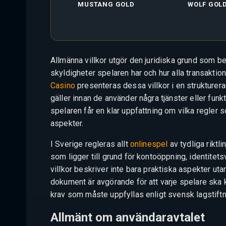
MUSTANG GOLD
WOLF GOL
Allmänna villkor utgör den juridiska grund som be
skyldigheter spelaren har och hur alla transaktio
Casino
presenteras dessa villkor i en strukturer
gäller innan de använder några tjänster eller funk
spelaren får en klar uppfattning om vilka regler 
aspekter.
I Sverige regleras allt
onlinespel
av tydliga riktli
som ligger till grund för kontoöppning, identitets
villkor beskriver inte bara praktiska aspekter ut
dokument är avgörande för att varje spelare ska k
krav som måste uppfyllas enligt svensk lagstift
Allmänt om användaravtalet