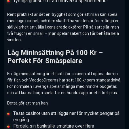
Tydliga gränser för att motverka spelberoende.
Rent praktiskt är det en trygghet som gör att man kan spela
med lugn i sinnet, och den skattefria vinsten är för många en
självklarhet att välja licensierade aktörer. På så sätt slår man
två flugor i en smäll – man spelar säkert och får behålla hela
vinsten.
Låg Mininsättning På 100 Kr –
Perfekt För Småspelare
En låg mininsättning är ett sätt för casinon att öppna dörren
för fler, och VoodooDreams har satt 100 kr som standardnivå.
För normalen i Sverige spelar många med mindre budgetar,
och att kunna börja spela för en hundralapp är ett stort plus.
Detta gör att man kan:
Testa casinot utan att lägga ner för mycket pengar på
en gång.
Fördela sin bankrulle smartare över flera