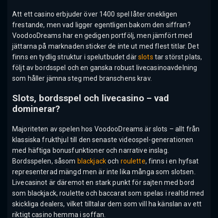
Att ett casino erbjuder över 1400 spel låter onekligen
frestande, men vad ligger egentligen bakom den siffran?
VoodooDreams har en gedigen portfölj, men jämfört med
jättarna på marknaden sticker de inte ut med flest titlar. Det
finns en tydlig struktur i spelutbudet där
slots
tar störst plats,
följt av bordsspel och en ganska robust livecasinoavdelning
som håller jämna steg med branschens krav.
Slots, bordsspel och livecasino – vad
dominerar?
Majoriteten av spelen hos VoodooDreams är slots – allt från
klassiska frukthjul till den senaste videospel-generationen
med häftiga bonusfunktioner och narrative inslag.
Bordsspelen, såsom
blackjack
och
roulette
, finns i en hyfsat
representerad mängd men är inte lika många som slotsen.
Livecasinot är däremot en stark punkt för sajten med bord
som blackjack, roulette och baccarat som spelas i realtid med
skickliga dealers, vilket tilltalar dem som vill ha känslan av ett
riktigt casino hemma i soffan.