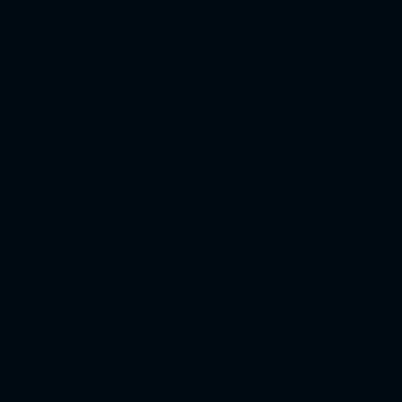
BETALNINGSMETODER