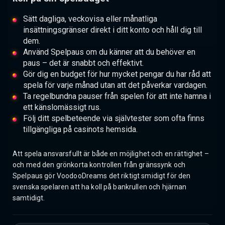
Sätt dagliga, veckovisa eller månatliga
insättningsgränser direkt i ditt konto och håll dig till
dem.
Använd Spelpaus om du känner att du behöver en
paus – det är snabbt och effektivt.
Gör dig en budget för hur mycket pengar du har råd att
spela för varje månad utan att det påverkar vardagen.
Ta regelbundna pauser från spelen för att inte hamna i
ett känslomässigt rus.
Följ ditt spelbeteende via självtester som ofta finns
tillgängliga på casinots hemsida.
Att spela ansvarsfullt är både en möjlighet och en rättighet –
och med den grönkorta kontrollen från gränssynk och
Spelpaus gör VoodooDreams det riktigt smidigt för den
svenska spelaren att ha koll på bankrullen och hjärnan
samtidigt.