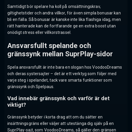
Samtidigt bör spelare ha koll på omsättningskrav,
giltighetstider och andra villkor, för även simpla bonusar kan
bli en fälla. Så bonusar är kanske inte lika flashiga idag, men
rätt hanterade kan de fortfarande ge en extra boost utan
onödigt stress eller villkorstrassel.
Ansvarsfullt spelande och
gränssynk mellan SuprPlay-sidor
Spela ansvarsfullt är inte bara en slogan hos VoodooDreams
och deras systersajter – det är ett verktyg som följer med
varje steg i spelandet, tack vare smarta funktioner som
gränssynk och Spelpaus.
Vad innebär gränssynk och varför är det
viktigt?
Gränssynk betyder i korta drag att om du sätter en
insättningsgräns eller väljer att utestänga dig själv på en
SuprPlay-sajt, som VoodooDreams, så gäller den gränsen