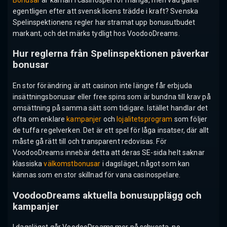
egentligen efter att svensk licens trädde i kraft? Svenska
Spelinspektionens regler har stramat upp bonusutbudet
markant, och det märks tydligt hos VoodooDreams.
Hur reglerna från Spelinspektionen påverkar
bonusar
En stor förändring är att casinon inte längre får erbjuda
insättningsbonusar eller free spins som är bundna till krav på
omsättning på samma sätt som tidigare. Istället handlar det
ofta om enklare
kampanjer
och
lojalitetsprogram
som följer
de tuffa regelverken. Det är ett spel för låga insatser, där allt
måste gå rätt till och transparent redovisas. För
VoodooDreams innebär detta att deras SE-sida helt saknar
klassiska
välkomstbonusar
i dagsläget, något som kan
kännas som en stor skillnad för vana casinospelare.
VoodooDreams aktuella bonusupplägg och
kampanjer