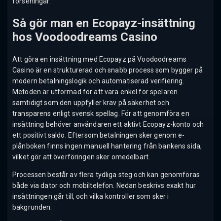
förseningar.
Så gör man en Ecopayz-insättning
hos Voodoodreams Casino
Att göra en insättning med Ecopayz på Voodoodreams
Casino är en strukturerad och snabb process som bygger på
modern betalningslogik och automatiserad verifiering.
Metoden är utformad för att vara enkel för spelaren
samtidigt som den uppfyller krav på säkerhet och
transparens enligt svensk spellag. För att genomföra en
insättning behöver användaren ett aktivt Ecopayz-konto och
ett positivt saldo. Eftersom betalningen sker genom e-
plånboken finns ingen manuell hantering från bankens sida,
vilket gör att överföringen sker omedelbart.
Processen består av flera tydliga steg och kan genomföras
både via dator och mobiltelefon. Nedan beskrivs exakt hur
insättningen går till, och vilka kontroller som sker i
bakgrunden.