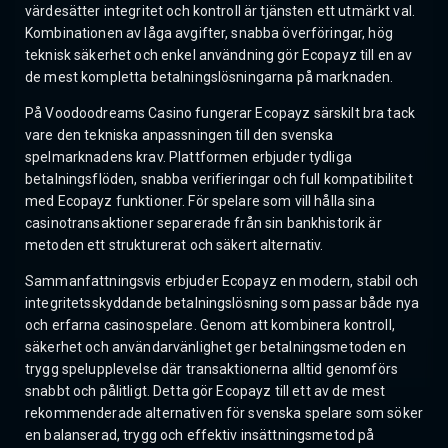
värdesätter integritet och kontroll är tjänsten ett utmärkt val.
Kombinationen av låga avgifter, snabba överföringar, hög
teknisk säkerhet och enkel användning gör Ecopayz till en av
de mest kompletta betalningslösningarna på marknaden.
På Voodoodreams Casino fungerar Ecopayz särskilt bra tack
vare den tekniska anpassningen till den svenska
spelmarknadens krav. Plattformen erbjuder tydliga
betalningsflöden, snabba verifieringar och full kompatibilitet
med Ecopayz funktioner. För spelare som vill hålla sina
casinotransaktioner separerade från sin bankhistorik är
metoden ett strukturerat och säkert alternativ.
Sammanfattningsvis erbjuder Ecopayz en modern, stabil och
integritetsskyddande betalningslösning som passar både nya
och erfarna casinospelare. Genom att kombinera kontroll,
säkerhet och användarvänlighet ger betalningsmetoden en
trygg spelupplevelse där transaktionerna alltid genomförs
snabbt och pålitligt. Detta gör Ecopayz till ett av de mest
rekommenderade alternativen för svenska spelare som söker
en balanserad, trygg och effektiv insättningsmetod på