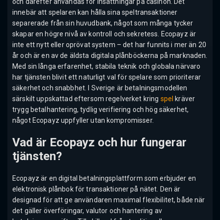
och därefter användas för insättningar på casinon. Det
innebär att spelaren kan hålla sina speltransaktioner
separerade från sin huvudbank, något som många tycker
skapar en högre nivå av kontroll och sekretess. Ecopayz är
inte ett nytt eller oprövat system – det har funnits i mer än 20
år och är en av de äldsta digitala plånböckerna på marknaden.
Med sin långa erfarenhet, stabila teknik och globala närvaro
har tjänsten blivit ett naturligt val för spelare som prioriterar
säkerhet och snabbhet. I Sverige är betalningsmodellen
särskilt uppskattad eftersom regelverket kring
spel
kräver
trygg betalhantering, tydlig verifiering och hög säkerhet,
något Ecopayz uppfyller utan kompromisser.
Vad är Ecopayz och hur fungerar
tjänsten?
Ecopayz är en digital betalningsplattform som erbjuder en
elektronisk plånbok för transaktioner på nätet. Den är
designad för att ge användaren maximal flexibilitet, både när
det gäller överföringar, valutor och hantering av