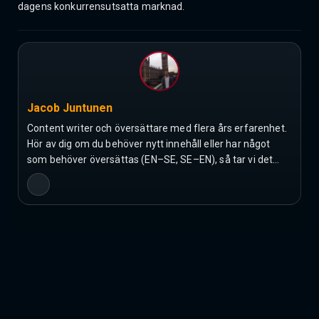
dagens konkurrensutsatta marknad.
Jacob Juntunen
Content writer och översättare med flera års erfarenhet.
Hör av dig om du behöver nytt innehåll eller har något
som behöver översättas (EN–SE, SE–EN), så tar vi det…