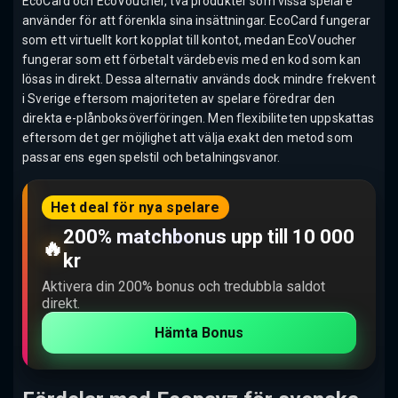
EcoCard och EcoVoucher, två produkter som vissa spelare
använder för att förenkla sina insättningar. EcoCard fungerar
som ett virtuellt kort kopplat till kontot, medan EcoVoucher
fungerar som ett förbetalt värdebevis med en kod som kan
lösas in direkt. Dessa alternativ används dock mindre frekvent
i Sverige eftersom majoriteten av spelare föredrar den
direkta e-plånboksöverföringen. Men flexibiliteten uppskattas
eftersom det ger möjlighet att välja exakt den metod som
passar ens egen spelstil och betalningsvanor.
Het deal för nya spelare
200% matchbonus upp till 10 000
🔥
kr
Aktivera din 200% bonus och tredubbla saldot
direkt.
Hämta Bonus