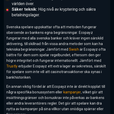
världen över.
Säker teknik:
Hög nivå av kryptering och säkra
betalningslager.
Svenska spelare uppskattar ofta att metoden fungerar
oberoende av bankens egna begränsningar. Ecopayz
fungerar med alla svenska banker och kräver ingen särskild
aktivering, till skillnad från vissa andra metoder som kan ha
tekniska begränsningar. Jämfört med
Swish
är Ecopayz ofta
bättre för dem som spelar regelbundet, eftersom den ger
högre integritet och fungerar internationellt. Jämfört med
Trustly
erbjuder Ecopayz ett extra lager av sekretess, särskilt
för spelare som inte vill att casinotransaktioner ska synas i
bankhistoriken.
En annan viktig fördel är att Ecopayz inte är direkt kopplat till
några specifika bonussystem eller
kampanjer
, vilket gör att
insättningsgränser och bonuskrav inte påverkas av bankens
eller andra leverantörers regler. Det gör att spelare kan dra
nytta av kampanjer på sina villkor utan onödiga spärrar eller