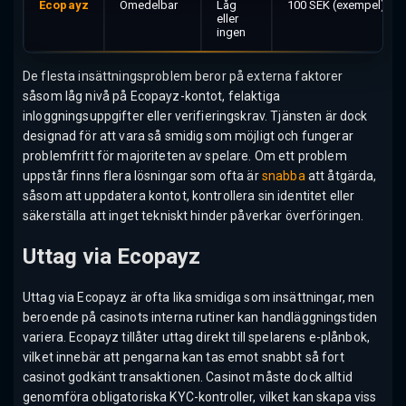
Ecopayz
Omedelbar
Låg
100 SEK (exempel)
eller
ingen
De flesta insättningsproblem beror på externa faktorer
såsom låg nivå på Ecopayz-kontot, felaktiga
inloggningsuppgifter eller verifieringskrav. Tjänsten är dock
designad för att vara så smidig som möjligt och fungerar
problemfritt för majoriteten av spelare. Om ett problem
uppstår finns flera lösningar som ofta är
snabba
att åtgärda,
såsom att uppdatera kontot, kontrollera sin identitet eller
säkerställa att inget tekniskt hinder påverkar överföringen.
Uttag via Ecopayz
Uttag via Ecopayz är ofta lika smidiga som insättningar, men
beroende på casinots interna rutiner kan handläggningstiden
variera. Ecopayz tillåter uttag direkt till spelarens e-plånbok,
vilket innebär att pengarna kan tas emot snabbt så fort
casinot godkänt transaktionen. Casinot måste dock alltid
genomföra obligatoriska KYC-kontroller, vilket kan skapa viss