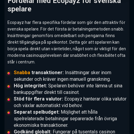
Fördelar med Ecopayz för svenska
spelare
Ecopayz har flera specifika fördelar som gör den attraktiv för
svenska spelare. För det första är betalningsmetoden snabb.
Insättningar genomförs omedelbart och pengarna finns
direkt tillgängliga på spelkontot. Detta gör att spelaren kan
börja spela direkt utan väntetider, något som är viktigt för den
moderna casinoupplevelsen där snabbhet och flexibilitet ofta
står i centrum.
Snabba
transaktioner:
Insättningar sker inom
sekunder och kräver ingen manuell granskning.
Hög integritet:
Spelaren behöver inte lämna ut sina
bankuppgifter direkt till casinot.
Stöd för flera valutor:
Ecopayz hanterar olika valutor
och växlar automatiskt vid behov.
Separat spelbudget:
Möjlighet att hålla
spelrelaterade betalningar separerade från övriga
ekonomiska transaktioner.
Godkänd globalt:
Fungerar på tusentals casinon