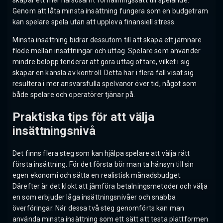
skapar ett mer hälsosamt förhållningssätt till spelande.
Genom att låta minsta insättning fungera som en budgetram
kan spelare spela utan att uppleva finansiell stress.
Minsta insättning bidrar dessutom till att skapa ett jämnare
flöde mellan insättningar och uttag. Spelare som använder
mindre belopp tenderar att göra uttag oftare, vilket i sig
skapar en känsla av kontroll. Detta har i flera fall visat sig
resultera i mer ansvarsfulla spelvanor över tid, något som
både spelare och operatörer tjänar på.
Praktiska tips för att välja
insättningsnivå
Det finns flera steg som kan hjälpa spelare att välja rätt
första insättning. För det första bör man ta hänsyn till sin
egen ekonomi och sätta en realistisk månadsbudget.
Därefter är det klokt att jämföra betalningsmetoder och välja
en som erbjuder låga insättningsnivåer och snabba
överföringar. När dessa två steg genomförts kan man
använda minsta insättning som ett sätt att testa plattformen