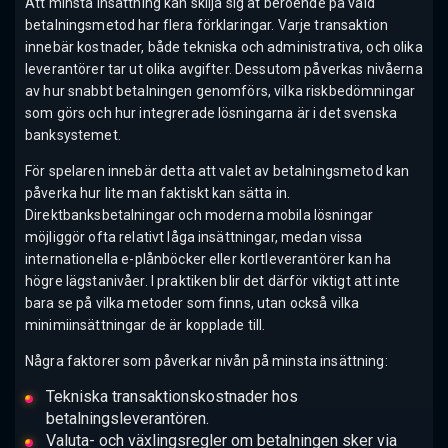
Att minsta insättning kan skilja sig åt beroende på vald
betalningsmetod har flera förklaringar. Varje transaktion
innebär kostnader, både tekniska och administrativa, och olika
leverantörer tar ut olika avgifter. Dessutom påverkas nivåerna
av hur snabbt betalningen genomförs, vilka riskbedömningar
som görs och hur integrerade lösningarna är i det svenska
banksystemet.
För spelaren innebär detta att valet av betalningsmetod kan
påverka hur lite man faktiskt kan sätta in.
Direktbanksbetalningar och moderna mobila lösningar
möjliggör ofta relativt låga insättningar, medan vissa
internationella e-plånböcker eller kortleverantörer kan ha
högre lägstanivåer. I praktiken blir det därför viktigt att inte
bara se på vilka metoder som finns, utan också vilka
minimiinsättningar de är kopplade till.
Några faktorer som påverkar nivån på minsta insättning:
Tekniska transaktionskostnader hos
betalningsleverantören.
Valuta- och växlingsregler om betalningen sker via