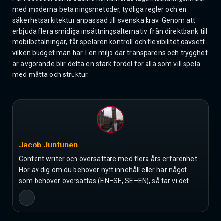
med moderna betalningsmetoder, tydliga regler och en
säkerhetsarkitektur anpassad till svenska krav. Genom att
erbjuda flera smidiga insättningsalternativ, från direktbank till
mobilbetalningar, får spelaren kontroll och flexibilitet oavsett
vilken budget man har. I en miljö där transparens och trygghet
är avgörande blir detta en stark fördel för alla som vill spela
med måtta och struktur.
Jacob Juntunen
Content writer och översättare med flera års erfarenhet.
Hör av dig om du behöver nytt innehåll eller har något
som behöver översättas (EN–SE, SE–EN), så tar vi det…