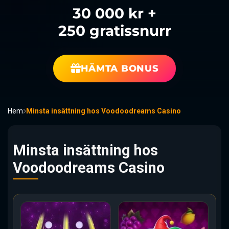
30 000 kr +
250 gratissnurr
HÄMTA BONUS
Hem
Minsta insättning hos Voodoodreams Casino
Minsta insättning hos
Voodoodreams Casino