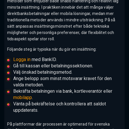
metoder som erbjuder både snabb hantering och relativt låg
minsta insättning. I praktiken innebär det att många väljer
direktbanksbetalningar eller mobila lösningar, medan mer
traditionella metoder används i mindre utsträckning. På så
sätt anpassas insättningsmönstret efter både tekniska
möjligheter och personliga preferenser, där flexibilitet och
tidsaspekt spelar stor roll.
Följande steg är typiska när du gör en insättning:
Logga in
med BankID.
Gå till kassan eller betalningssektionen.
Välj önskad betalningsmetod.
Ange belopp som minst motsvarar kravet för den
valda metoden.
Bekräfta betalningen via bank, kortleverantör eller
mobilapp
.
Vänta på bekräftelse och kontrollera att saldot
uppdaterats.
På plattformar där processen är optimerad för svenska