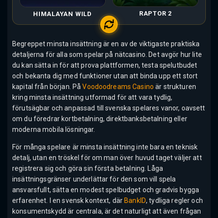
RAPTOR 2
HIMALAYAN WILD
Begreppet minsta insättning är en av de viktigaste praktiska
detaljerna för alla som spelar på nätcasino. Det avgör hur lite
du kan sätta in för att prova plattformen, testa spelutbudet
och bekanta dig med funktioner utan att binda upp ett stort
kapital från början. På
Voodoodreams Casino
är strukturen
kring minsta insättning utformad för att vara tydlig,
förutsägbar och anpassad till svenska spelares vanor, oavsett
om du föredrar kortbetalning, direktbanksbetalning eller
moderna mobila lösningar.
För många spelare är minsta insättning inte bara en teknisk
detalj, utan en tröskel för om man över huvud taget väljer att
registrera sig och göra sin första betalning. Låga
insättningsgränser underlättar för den som vill spela
ansvarsfullt, sätta en modest spelbudget och gradvis bygga
erfarenhet. I en svensk kontext, där
BankID
, tydliga regler och
konsumentskydd är centrala, är det naturligt att även frågan