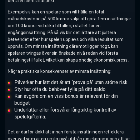
detta en central aspekt.
Exempelvis kan en spelare som vill hålla en total
månadskostnad på 500 kronor välja att göra fem insättningar
om 100 kronor vid olika tillfällen, i stället för en
engångsinsättning. På så vis blir det lättare att justera
beteendet efter hur spelen upplevs och vilka resultat som
uppnås. Om minsta insättning däremot ligger högt, kan
spelaren tvingas över sin önskade nivå redan vid första
betalningstillfället, vilket kan skapa onödig ekonomisk press.
Några praktiska konsekvenser av minsta insättning:
Påverkar hur lätt det är att “prova på” utan större risk.
Styr hur ofta du behöver fylla på ditt saldo.
Kan avgöra om en viss bonus är relevant för din
budget.
Underlättar eller försvårar långsiktig kontroll av
spelutgifterna.
Det är därför klokt att innan första insättningen reflektera
över vad som är en rimlig nivå utifrån din ekonomi, och att se