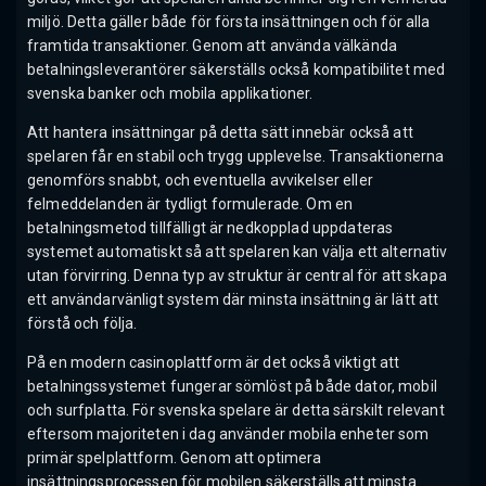
miljö. Detta gäller både för första insättningen och för alla
framtida transaktioner. Genom att använda välkända
betalningsleverantörer säkerställs också kompatibilitet med
svenska banker och mobila applikationer.
Att hantera insättningar på detta sätt innebär också att
spelaren får en stabil och trygg upplevelse. Transaktionerna
genomförs snabbt, och eventuella avvikelser eller
felmeddelanden är tydligt formulerade. Om en
betalningsmetod tillfälligt är nedkopplad uppdateras
systemet automatiskt så att spelaren kan välja ett alternativ
utan förvirring. Denna typ av struktur är central för att skapa
ett användarvänligt system där minsta insättning är lätt att
förstå och följa.
På en modern casinoplattform är det också viktigt att
betalningssystemet fungerar sömlöst på både dator, mobil
och surfplatta. För svenska spelare är detta särskilt relevant
eftersom majoriteten i dag använder mobila enheter som
primär spelplattform. Genom att optimera
insättningsprocessen för mobilen säkerställs att minsta