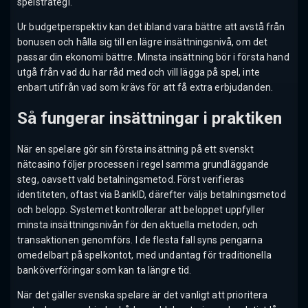
spelstrategi.
Ur budgetperspektiv kan det ibland vara bättre att avstå från
bonusen och hålla sig till en lägre insättningsnivå, om det
passar din ekonomi bättre. Minsta insättning bör i första hand
utgå från vad du har råd med och vill lägga på spel, inte
enbart utifrån vad som krävs för att få extra erbjudanden.
Så fungerar insättningar i praktiken
När en spelare gör sin första insättning på ett svenskt
nätcasino följer processen i regel samma grundläggande
steg, oavsett vald betalningsmetod. Först verifieras
identiteten, oftast via BankID, därefter väljs betalningsmetod
och belopp. Systemet kontrollerar att beloppet uppfyller
minsta insättningsnivån för den aktuella metoden, och
transaktionen genomförs. I de flesta fall syns pengarna
omedelbart på spelkontot, med undantag för traditionella
banköverföringar som kan ta längre tid.
När det gäller svenska spelare är det vanligt att prioritera