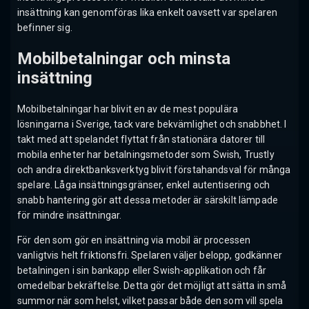
insättning kan genomföras lika enkelt oavsett var spelaren
befinner sig.
Mobilbetalningar och minsta
insättning
Mobilbetalningar har blivit en av de mest populära
lösningarna i Sverige, tack vare bekvämlighet och snabbhet. I
takt med att spelandet flyttat från stationära datorer till
mobila enheter har betalningsmetoder som Swish, Trustly
och andra direktbanksverktyg blivit förstahandsval för många
spelare. Låga insättningsgränser, enkel autentisering och
snabb hantering gör att dessa metoder är särskilt lämpade
för mindre insättningar.
För den som gör en insättning via mobil är processen
vanligtvis helt friktionsfri. Spelaren väljer belopp, godkänner
betalningen i sin bankapp eller Swish-applikation och får
omedelbar bekräftelse. Detta gör det möjligt att sätta in små
summor när som helst, vilket passar både den som vill spela