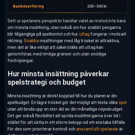
Banköverföring
200–300 kr
Sett ur spelarens perspektiv handlar valet av metod inte bara
om minsta insättning, utan också om hur snabbt pengarna
blir tillgängliga på spelkontot och hur
uttag
fungerar i motsatt
riktning.
Snabba
insättningar med låg tröskel är attraktiva,
men det är lika viktigt att säkerställa att uttag kan
genomföras med rimliga gränser och utan onödiga
fördröjningar.
Hur minsta insättning påverkar
spelstrategi och budget
Minsta insättning är direkt kopplad till hur du planerar din
spelbudget. En lägre tröskel gör det möjligt att testa olika
spel
utan att binda upp en stor del av din månatliga nöjesbudget.
Det ger också flexibilitet att sprida insättningarna över tid i
stället för att sätta in ett större belopp vid ett enstaka tillfälle.
För den som prioriterar kontroll och
ansvarsfullt spelande
är