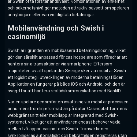
är Swish ofta förstahandsvalet. Kombinationen av enkelhet
och säkerhetsnivå gör metoden attraktiv oavsett om spelaren
är nybörjare eller van vid digitala betalningar.
Mobilanvändning och Swish i
casinomiljö
Swish är i grunden en mobilbaserad betalningslösning, vilket
gör den särskilt anpassad för casinospelare som föredrar att
hantera sina transaktioner via smartphone. Eftersom
majoriteten av allt spelande i Sverige sker via mobil är Swish
ett logiskt steg i utvecklingen av moderna betalningsflöden.
Applikationen fungerar på både iOS och Android, och den är
byggd för att hantera realtidskommunikation med BankID.
När en spelare genomför en insättning via mobil är processen
ännu mer strömlinjeformad än på dator. Casinoplattformens
webbgränssnitt eller mobilapp är integrerad med Swish-
systemet, vilket gör att användaren endast behöver växla
mellan två appar: casinot och Swish. Transaktionen
synkroniseras automatiskt och bekräftelsen registreras utan