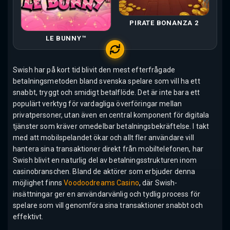
PIRATE BONANZA 2
LE BUNNY™
Swish har på kort tid blivit den mest efterfrågade
betalningsmetoden bland svenska spelare som vill ha ett
snabbt, tryggt och smidigt betalflöde. Det är inte bara ett
populärt verktyg för vardagliga överföringar mellan
privatpersoner, utan även en central komponent för digitala
tjänster som kräver omedelbar betalningsbekräftelse. I takt
med att mobilspelandet ökar och allt fler användare vill
hantera sina transaktioner direkt från mobiltelefonen, har
Swish blivit en naturlig del av betalningsstrukturen inom
casinobranschen. Bland de aktörer som erbjuder denna
möjlighet finns
Voodoodreams Casino
, där Swish-
insättningar ger en användarvänlig och tydlig process för
spelare som vill genomföra sina transaktioner snabbt och
effektivt.