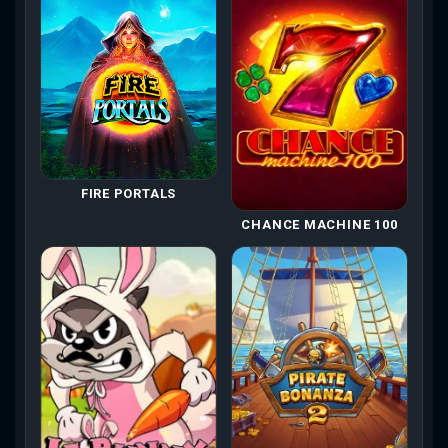
FIRE PORTALS
CHANCE MACHINE 100