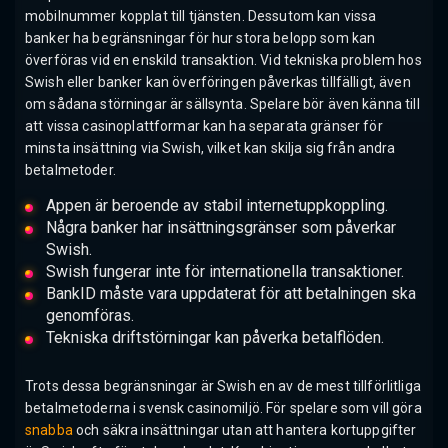
mobilnummer kopplat till tjänsten. Dessutom kan vissa
banker ha begränsningar för hur stora belopp som kan
överföras vid en enskild transaktion. Vid tekniska problem hos
Swish eller banker kan överföringen påverkas tillfälligt, även
om sådana störningar är sällsynta. Spelare bör även känna till
att vissa casinoplattformar kan ha separata gränser för
minsta insättning via Swish, vilket kan skilja sig från andra
betalmetoder.
Appen är beroende av stabil internetuppkoppling.
Några banker har insättningsgränser som påverkar
Swish.
Swish fungerar inte för internationella transaktioner.
BankID måste vara uppdaterat för att betalningen ska
genomföras.
Tekniska driftstörningar kan påverka betalflöden.
Trots dessa begränsningar är Swish en av de mest tillförlitliga
betalmetoderna i svensk casinomiljö. För spelare som vill göra
snabba
och säkra insättningar utan att hantera kortuppgifter