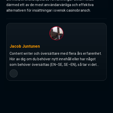
därmed ett av de mest användarvänliga och effektiva
alternativen för insättningar i svensk casinobransch.
Jacob Juntunen
Content writer och översättare med flera års erfarenhet.
Hör av dig om du behöver nytt innehåll eller har något
som behöver översättas (EN–SE, SE–EN), så tar vi det…